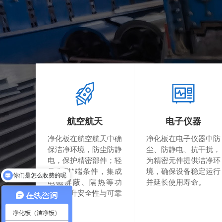
航空航天
电子仪器
净化板在航空航天中确
净化板在电子仪器中防
保洁净环境，防尘防静
尘、防静电、抗干扰，
电，保护精密部件；轻
为精密元件提供洁净环
你们是怎么收费的呢
量化耐*端条件，集成
境，确保设备稳定运行
可以介绍下你们的产品么
电磁屏蔽、隔热等功
并延长使用寿命。
能，提升安全性与可靠
性。