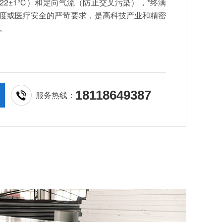
22±1℃）和定向气流（防止交叉污染），*终满
度或医疗安全的严苛要求，是高科技产业和精密
。
18118649387
服务热线：